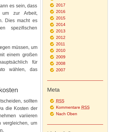
2017
ann es sein, dass
2016
 um zur Arbeit,
2015
n. Dies macht es
2014
n spezifischen
2013
2012
2011
klegen müssen, um
2010
it einem großen
2009
uptsächlich für
2008
Auto wählen, das
2007
skosten
Meta
scheiden, sollten
RSS
Kommentare
RSS
Da die Kosten der
Nach Oben
nehmen variieren
n vergleichen, um
n.