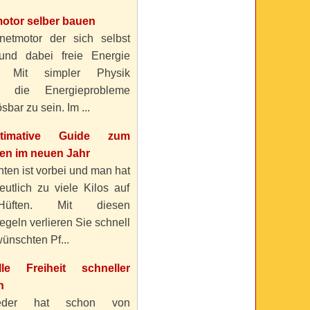
otor selber bauen
etmotor der sich selbst
 und dabei freie Energie
? Mit simpler Physik
n die Energieprobleme
sbar zu sein. Im ...
timative Guide zum
n im neuen Jahr
ten ist vorbei und man hat
eutlich zu viele Kilos auf
üften. Mit diesen
geln verlieren Sie schnell
ünschten Pf...
elle Freiheit schneller
n
eder hat schon von