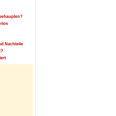
 behaupten?
rios
nd Nachteile
t?
ert