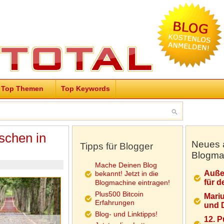
Top Themen
Top Keywords
schen in
Neues 
Tipps für Blogger
Blogma
Mache Deinen Blog
Auße
bekannt! Jetzt in die
für d
Blogmachine eintragen!
Plus500 Bitcoin
Mariu
Erfahrungen
und D
Blog- und Linktipps!
12. 