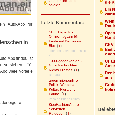
Jetzt online Lotto
die K
spielen!
Ein 
warum
Wein
Letzte Kommentare
ein Auto-Abo für
Deuts
SPEEDxpertz -
Open
Onlinemagazin für
Hamb
 Menschen in
Leute mit Benzin im
GKV-
Blut
(
)
1
Beitr
spengler72@googlemail.c
z ver
om
to-Abo findet, ist
1000-gedanken.de -
Urlau
u verstehen. Für
Gute Nachrichten,
Ameri
Nichts Ernstes
(
)
1
bo viele Vorteile
Der l
Barbara
aus – 
argentinien.online -
Politik, Wirtschaft,
Grott
Kultur, Flora und
hole d
Fauna
(
)
1
Paco de Buenos Aires
s der eigene
KieuFashionArt.de -
Beliebt
Servietten
Ratgeber
(
)
1