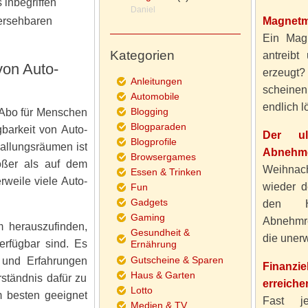
 inbegriffen
Daniel
hersehbaren
Magnetm
Ein Magn
Kategorien
antreibt
von Auto-
erzeugt
Anleitungen
scheine
Automobile
endlich lö
Blogging
-Abo für Menschen
Blogparaden
gbarkeit von Auto-
Der ul
Blogprofile
allungsräumen ist
Abnehme
Browsergames
ößer als auf dem
Weihnach
Essen & Trinken
weile viele Auto-
wieder d
Fun
Gadgets
den H
Gaming
Abnehmre
 herauszufinden,
Gesundheit &
die unerw
rfügbar sind. Es
Ernährung
Gutscheine & Sparen
 und Erfahrungen
Finanzi
Haus & Garten
ständnis dafür zu
erreiche
Lotto
 besten geeignet
Fast j
Medien & TV