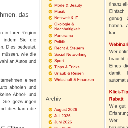
finanzie
Mode & Beauty
Einfach
Musik
ehmen, das
Netzwelt & IT
genug 
Ökologie &
haben. A
Nachhaltigkeit
n in Ihrer Region
kan...
Panorama
n, indem Sie die
Politik
Webinar
n. Dies bedeutet,
Recht & Steuern
Wer onlin
n müssen, wie die
Social Networking
braucht 
Sport
wahl an Autos und
Eines di
Tipps & Tricks
damit 
Urlaub & Reisen
Wirtschaft & Finanzen
nternehmen einen
automatisi
Auto abholen und
Klick-T
keine Abhol- und
Archiv
Rabatt
en Sie gezwungen
Wie gut 
und dies kann die
August 2026
Erfahru
Juli 2026
Wer al
Juni 2026
beziehun