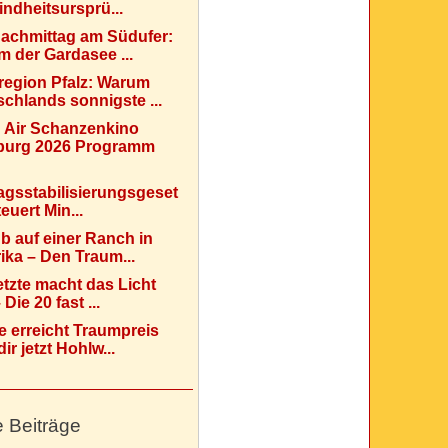
indheitsursprü...
Nachmittag am Südufer:
 der Gardasee ...
region Pfalz: Warum
chlands sonnigste ...
 Air Schanzenkino
urg 2026 Programm
agsstabilisierungsgeset
teuert Min...
b auf einer Ranch in
ka – Den Traum...
etzte macht das Licht
Die 20 fast ...
e erreicht Traumpreis
ir jetzt Hohlw...
e Beiträge