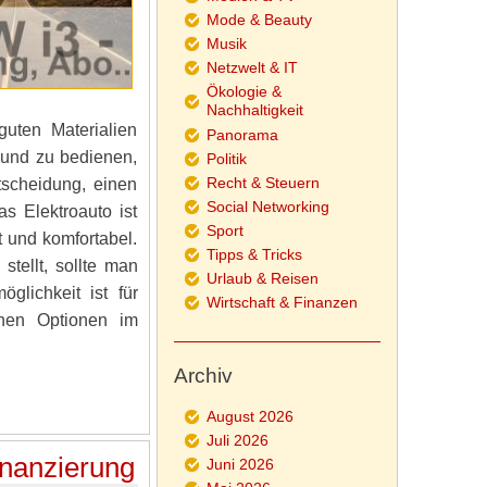
Mode & Beauty
Musik
Netzwelt & IT
Ökologie &
Nachhaltigkeit
uten Materialien
Panorama
n und zu bedienen,
Politik
Recht & Steuern
tscheidung, einen
Social Networking
s Elektroauto ist
Sport
t und komfortabel.
Tipps & Tricks
tellt, sollte man
Urlaub & Reisen
glichkeit ist für
Wirtschaft & Finanzen
chen Optionen im
Archiv
August 2026
Juli 2026
inanzierung
Juni 2026