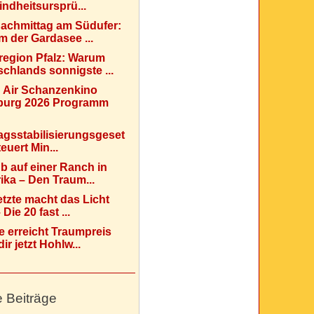
indheitsursprü...
Nachmittag am Südufer:
 der Gardasee ...
region Pfalz: Warum
chlands sonnigste ...
 Air Schanzenkino
urg 2026 Programm
agsstabilisierungsgeset
teuert Min...
b auf einer Ranch in
ka – Den Traum...
etzte macht das Licht
Die 20 fast ...
e erreicht Traumpreis
ir jetzt Hohlw...
e Beiträge