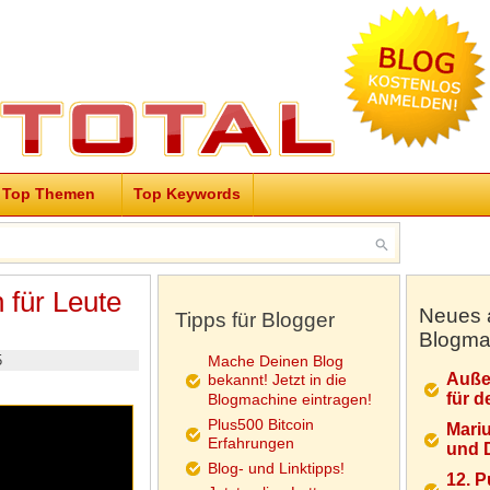
Top Themen
Top Keywords
für Leute
Neues 
Tipps für Blogger
Blogma
5
Mache Deinen Blog
Auße
bekannt! Jetzt in die
für d
Blogmachine eintragen!
Plus500 Bitcoin
Mariu
Erfahrungen
und D
Blog- und Linktipps!
12. 