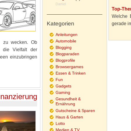
Daniel
Top-Them
Welche B
Kategorien
gerade i
Anleitungen
Automobile
en zu wecken. Ob
Blogging
die Vielfalt der
Blogparaden
deen einzubringen
Blogprofile
Browsergames
Essen & Trinken
Fun
Gadgets
Gaming
inanzierung
Gesundheit &
Ernährung
Gutscheine & Sparen
Haus & Garten
Lotto
Medien & TV