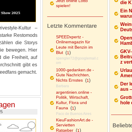
Jetzt online Lotto
die K
spielen!
Ein 
warum
Wein
Letzte Kommentare
vestyle-Kultur –
Deuts
rstarke Restomods
SPEEDxpertz -
Open
Onlinemagazin für
zählen die Storys
Hamb
Leute mit Benzin im
ie bewegen. Hier
GKV-
Blut
(
)
1
Beitr
die Freiheit, auf
spengler72@googlemail.c
z ver
om
chschnitt gibt es
1000-gedanken.de -
Urlau
peedfans gemacht.
Gute Nachrichten,
Ameri
Nichts Ernstes
(
)
1
Der l
Barbara
aus – 
argentinien.online -
Politik, Wirtschaft,
Grott
Kultur, Flora und
hole d
lagen
Fauna
(
)
1
25
Paco de Buenos Aires
KieuFashionArt.de -
Beliebt
Servietten
Ratgeber
(
)
1