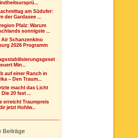
indheitsursprü...
Nachmittag am Südufer:
 der Gardasee ...
region Pfalz: Warum
chlands sonnigste ...
 Air Schanzenkino
urg 2026 Programm
agsstabilisierungsgeset
teuert Min...
b auf einer Ranch in
ka – Den Traum...
etzte macht das Licht
Die 20 fast ...
e erreicht Traumpreis
ir jetzt Hohlw...
e Beiträge