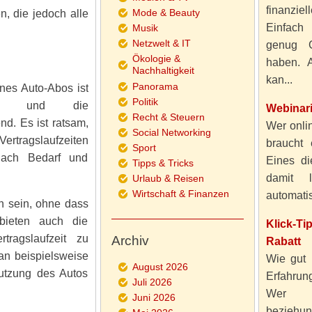
finanzie
Mode & Beauty
, die jedoch alle
Einfach
Musik
Netzwelt & IT
genug 
Ökologie &
haben. A
Nachhaltigkeit
kan...
Panorama
ines Auto-Abos ist
Politik
fzeit und die
Webinar
Recht & Steuern
d. Es ist ratsam,
Wer onlin
Social Networking
Vertragslaufzeiten
braucht 
Sport
ach Bedarf und
Eines di
Tipps & Tricks
damit 
Urlaub & Reisen
Wirtschaft & Finanzen
automatisi
ch sein, ohne dass
bieten auch die
Klick-T
tragslaufzeit zu
Archiv
Rabatt
an beispielsweise
Wie gut 
August 2026
Nutzung des Autos
Erfahru
Juli 2026
Wer al
Juni 2026
beziehun