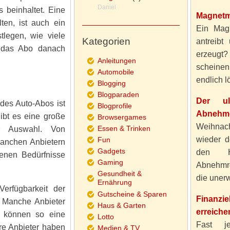
Daniel
s beinhaltet. Eine
Magnetm
ten, ist auch ein
Ein Magn
tlegen, wie viele
Kategorien
antreibt
 das Abo danach
erzeugt
Anleitungen
scheine
Automobile
endlich lö
Blogging
Blogparaden
Der ul
 des Auto-Abos ist
Blogprofile
Abnehme
ibt es eine große
Browsergames
Weihnach
Essen & Trinken
ur Auswahl. Von
wieder d
Fun
manchen Anbietern
Gadgets
den H
genen Bedürfnisse
Gaming
Abnehmre
Gesundheit &
die unerw
Ernährung
erfügbarkeit der
Gutscheine & Sparen
Finanzi
. Manche Anbieter
Haus & Garten
erreiche
 können so eine
Lotto
Fast j
re Anbieter haben
Medien & TV