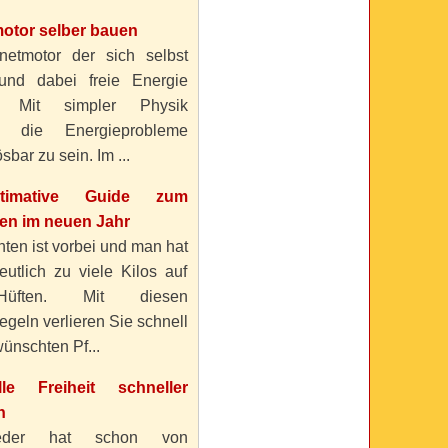
otor selber bauen
etmotor der sich selbst
 und dabei freie Energie
? Mit simpler Physik
n die Energieprobleme
sbar zu sein. Im ...
timative Guide zum
n im neuen Jahr
ten ist vorbei und man hat
eutlich zu viele Kilos auf
üften. Mit diesen
geln verlieren Sie schnell
ünschten Pf...
elle Freiheit schneller
n
eder hat schon von