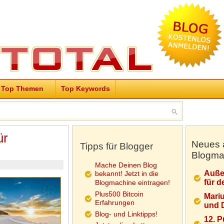
Top Themen
Top Keywords
ür
Neues 
Tipps für Blogger
Blogma
Mache Deinen Blog
Auße
bekannt! Jetzt in die
für d
Blogmachine eintragen!
Plus500 Bitcoin
Mariu
Erfahrungen
und D
Blog- und Linktipps!
12. 