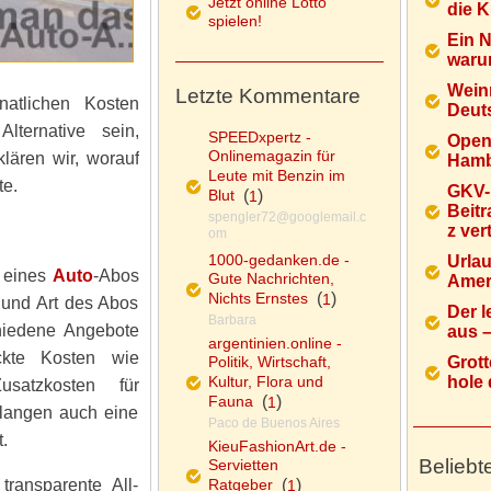
Jetzt online Lotto
die K
spielen!
Ein 
warum
Wein
Letzte Kommentare
atlichen Kosten
Deuts
ternative sein,
SPEEDxpertz -
Open
Onlinemagazin für
klären wir, worauf
Hamb
Leute mit Benzin im
te.
GKV-
Blut
(
)
1
Beitr
spengler72@googlemail.c
z ver
om
1000-gedanken.de -
Urlau
l eines
Auto
-Abos
Gute Nachrichten,
Ameri
Nichts Ernstes
(
)
1
 und Art des Abos
Der l
Barbara
chiedene Angebote
aus – 
argentinien.online -
ckte Kosten wie
Politik, Wirtschaft,
Grott
Kultur, Flora und
hole d
satzkosten für
Fauna
(
)
1
rlangen auch eine
Paco de Buenos Aires
.
KieuFashionArt.de -
Beliebt
Servietten
ransparente All-
Ratgeber
(
)
1