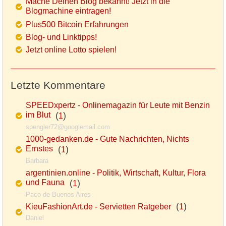
Mache Deinen Blog bekannt! Jetzt in die
Blogmachine eintragen!
Plus500 Bitcoin Erfahrungen
Blog- und Linktipps!
Jetzt online Lotto spielen!
Letzte Kommentare
SPEEDxpertz - Onlinemagazin für Leute mit Benzin
im Blut
(
)
1
spengler72@googlemail.com
1000-gedanken.de - Gute Nachrichten, Nichts
Ernstes
(
)
1
Barbara
argentinien.online - Politik, Wirtschaft, Kultur, Flora
und Fauna
(
)
1
Paco de Buenos Aires
(
)
KieuFashionArt.de - Servietten Ratgeber
1
Daniel