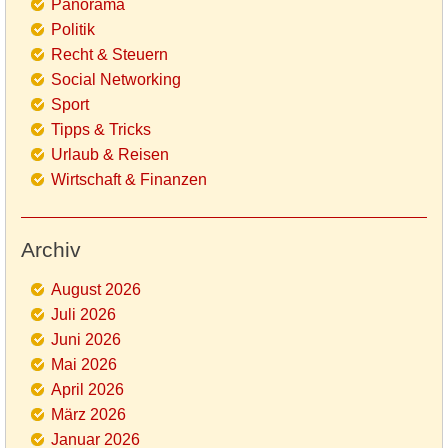
Panorama
Politik
Recht & Steuern
Social Networking
Sport
Tipps & Tricks
Urlaub & Reisen
Wirtschaft & Finanzen
Archiv
August 2026
Juli 2026
Juni 2026
Mai 2026
April 2026
März 2026
Januar 2026