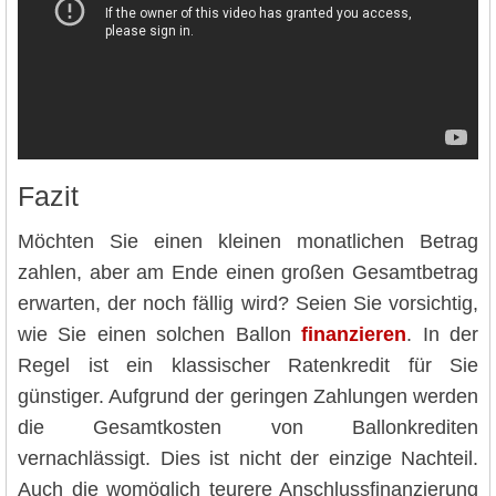
Fazit
Möchten Sie einen kleinen monatlichen Betrag
zahlen, aber am Ende einen großen Gesamtbetrag
erwarten, der noch fällig wird? Seien Sie vorsichtig,
wie Sie einen solchen Ballon
finanzieren
. In der
Regel ist ein klassischer Ratenkredit für Sie
günstiger. Aufgrund der geringen Zahlungen werden
die Gesamtkosten von Ballonkrediten
vernachlässigt. Dies ist nicht der einzige Nachteil.
Auch die womöglich teurere Anschlussfinanzierung