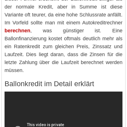
der normale Kredit, aber in Summe ist diese
Variante oft teurer, da eine hohe Schlussrate anfällt.
Im Vorfeld sollte man mit einem Autokreditrechner
berechnen
, was günstiger ist. Eine
Ballonfinanzierung kostet oftmals deutlich mehr als
ein Ratenkredit zum gleichen Preis, Zinssatz und
Laufzeit. Dies liegt daran, dass die Zinsen für die
letzte Zahlung über die Laufzeit berechnet werden
müssen.
Ballonkredit im Detail erklärt