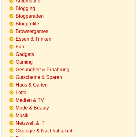
Automobile
Blogging
Blogparaden
Blogprofile
Browsergames
Essen & Trinken
Fun
Gadgets
Gaming
Gesundheit & Ernährung
Gutscheine & Sparen
Haus & Garten
Lotto
Medien & TV
Mode & Beauty
Musik
Netzwelt & IT
Ökologie & Nachhaltigkeit