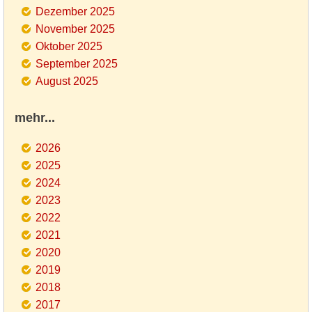
Dezember 2025
November 2025
Oktober 2025
September 2025
August 2025
mehr...
2026
2025
2024
2023
2022
2021
2020
2019
2018
2017