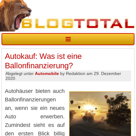
Autokauf: Was ist eine
Ballonfinanzierung?
Abgelegt unter
Automobile
by Redaktion am 29. Dezember
2020
Autohäuser bieten auch
Ballonfinanzierungen
an, wenn sie ein neues
Auto erwerben.
Zumindest sieht es auf
den ersten Blick billig