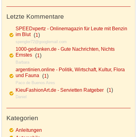
Letzte Kommentare
SPEEDxpertz - Onlinemagazin für Leute mit Benzin
im Blut
(
)
1
spengler72@googlemail.com
1000-gedanken.de - Gute Nachrichten, Nichts
Ernstes
(
)
1
Barbara
argentinien.online - Politik, Wirtschaft, Kultur, Flora
und Fauna
(
)
1
Paco de Buenos Aires
(
)
KieuFashionArt.de - Servietten Ratgeber
1
Daniel
Kategorien
Anleitungen