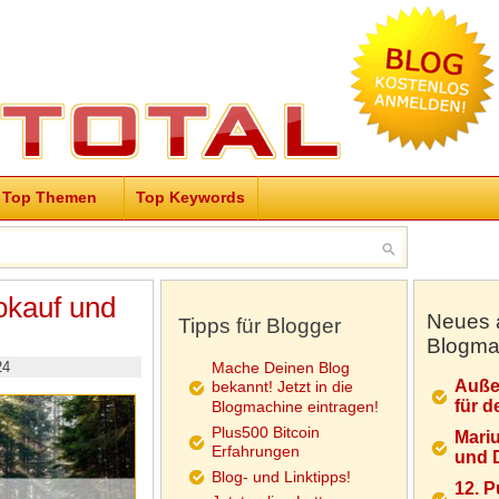
Top Themen
Top Keywords
okauf und
Neues 
Tipps für Blogger
Blogma
24
Mache Deinen Blog
Auße
bekannt! Jetzt in die
für d
Blogmachine eintragen!
Plus500 Bitcoin
Mariu
Erfahrungen
und D
Blog- und Linktipps!
12. 