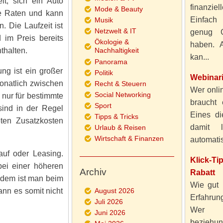
it, sich ein Auto
finanzie
Mode & Beauty
he Raten und kann
Einfach
Musik
. Die Laufzeit ist
Netzwelt & IT
genug 
 im Preis bereits
Ökologie &
haben. A
thalten.
Nachhaltigkeit
kan...
Panorama
ung ist ein großer
Politik
Webinar
onatlich zwischen
Recht & Steuern
Wer onlin
Social Networking
nur für bestimmte
braucht 
Sport
sind in der Regel
Eines di
Tipps & Tricks
ten Zusatzkosten
damit 
Urlaub & Reisen
Wirtschaft & Finanzen
automatisi
Kauf oder Leasing.
Klick-T
bei einer höheren
Archiv
Rabatt
udem ist man beim
Wie gut 
nn es somit nicht
August 2026
Erfahru
Juli 2026
Wer al
Juni 2026
beziehun