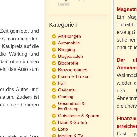
Daniel
Magnetm
Ein Magn
Kategorien
antreibt
Zeit gemietet und
erzeugt
Anleitungen
ss man nicht den
scheine
Automobile
 Kaufpreis auf die
endlich lö
Blogging
 die Wartung und
Blogparaden
Der ul
geber übernommen
Blogprofile
Abnehme
eit, das Auto zum
Browsergames
Weihnach
Essen & Trinken
wieder d
Fun
mer des Autos und
Gadgets
den H
Gaming
talten. Zudem ist
Abnehmre
Gesundheit &
ei einer höheren
die unerw
Ernährung
Gutscheine & Sparen
Finanzi
Haus & Garten
erreiche
Lotto
Fast j
Medien & TV