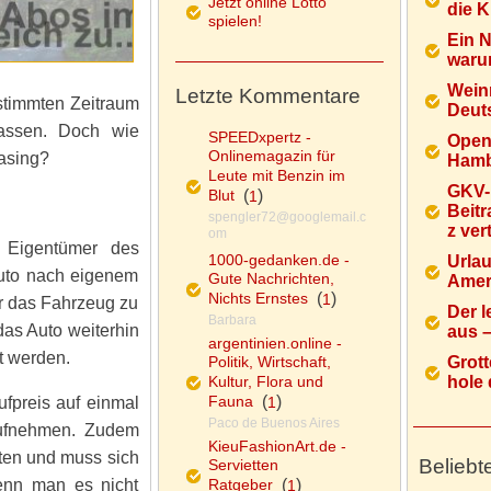
Jetzt online Lotto
die K
spielen!
Ein 
warum
Wein
Letzte Kommentare
stimmten Zeitraum
Deuts
passen. Doch wie
SPEEDxpertz -
Open
Onlinemagazin für
asing?
Hamb
Leute mit Benzin im
GKV-
Blut
(
)
1
Beitr
spengler72@googlemail.c
z ver
om
 Eigentümer des
1000-gedanken.de -
Urlau
Auto nach eigenem
Gute Nachrichten,
Ameri
Nichts Ernstes
(
)
1
er das Fahrzeug zu
Der l
Barbara
das Auto weiterhin
aus – 
argentinien.online -
t werden.
Politik, Wirtschaft,
Grott
Kultur, Flora und
hole d
Fauna
(
)
ufpreis auf einmal
1
Paco de Buenos Aires
aufnehmen. Zudem
KieuFashionArt.de -
ten und muss sich
Beliebt
Servietten
enn man es nicht
Ratgeber
(
)
1