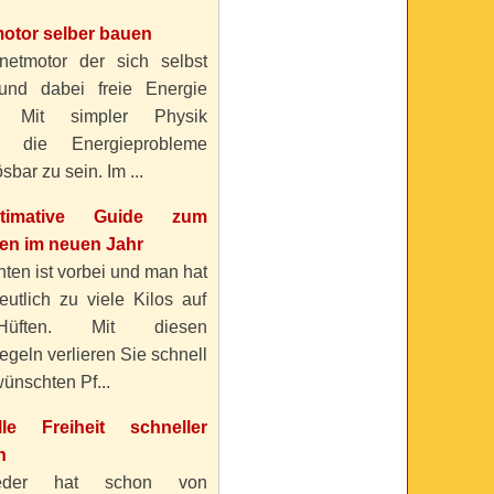
otor selber bauen
etmotor der sich selbst
 und dabei freie Energie
? Mit simpler Physik
n die Energieprobleme
sbar zu sein. Im ...
timative Guide zum
n im neuen Jahr
ten ist vorbei und man hat
eutlich zu viele Kilos auf
üften. Mit diesen
geln verlieren Sie schnell
ünschten Pf...
elle Freiheit schneller
n
eder hat schon von