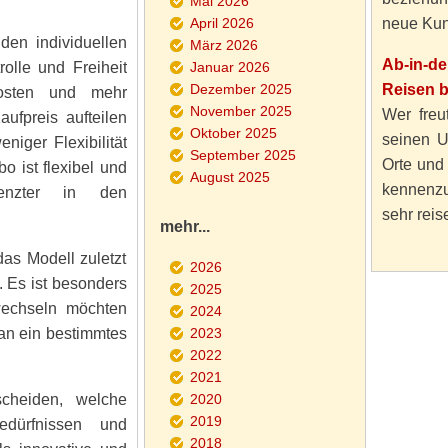
Mai 2026
April 2026
neue Kun
den individuellen
März 2026
Ab-in-d
rolle und Freiheit
Januar 2026
Dezember 2025
Reisen 
osten und mehr
November 2025
Wer freut
fpreis aufteilen
Oktober 2025
seinen U
niger Flexibilität
September 2025
Orte und
 ist flexibel und
August 2025
kennenzu
renzter in den
sehr reise
mehr...
as Modell zuletzt
2026
. Es ist besonders
2025
 wechseln möchten
2024
 an ein bestimmtes
2023
2022
2021
tscheiden, welche
2020
2019
ürfnissen und
2018