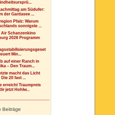
indheitsursprü...
Nachmittag am Südufer:
 der Gardasee ...
region Pfalz: Warum
chlands sonnigste ...
 Air Schanzenkino
urg 2026 Programm
agsstabilisierungsgeset
teuert Min...
b auf einer Ranch in
ka – Den Traum...
etzte macht das Licht
Die 20 fast ...
e erreicht Traumpreis
ir jetzt Hohlw...
e Beiträge